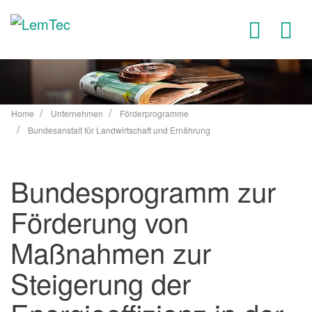
Zum
Inhalt
springen
Home
Unternehmen
Förderprogramme
Bundesanstalt für Landwirtschaft und Ernährung
Bundesprogramm zur
Förderung von
Maßnahmen zur
Steigerung der